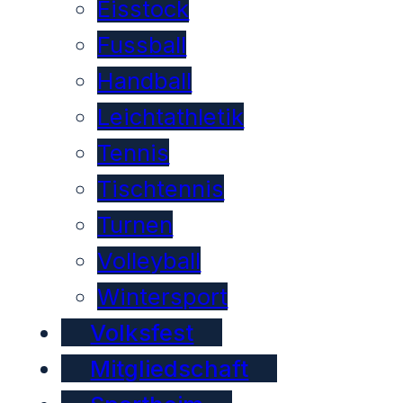
Eisstock
Fussball
Handball
Leichtathletik
Tennis
Tischtennis
Turnen
Volleyball
Wintersport
Volksfest
Mitgliedschaft