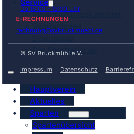
Service
Do 16:00 - 19:00 Uhr
Veranstaltungskalender
E-RECHNUNGEN
Sportanlagen
rechnung@svbruckmuehl.de
Downloads
Der Sportreporter
© SV Bruckmühl e.V.
Impressum
Datenschutz
Barrierefr
Hauptverein
Aktuelles
Sparten
Spartenübersicht