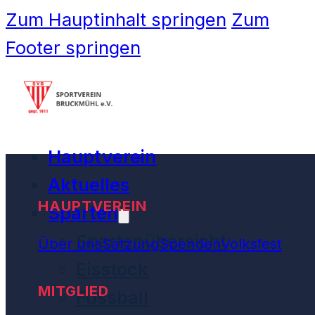
Zum Hauptinhalt springen
Zum
Footer springen
Hauptverein
Aktuelles
HAUPTVEREIN
Sparten
Spartenübersicht
Über uns
Satzung
Spenden
Volksfest
Eisstock
MITGLIED
Fussball