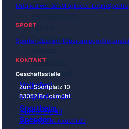
Handball
Mitglied werden
Mitglieder-Login
Sportre
Leichtathletik
SPORT
Tennis
Tischtennis
Spartenübersicht
Sportanlagen
Veransta
Turnen
KONTAKT
Volleyball
Wintersport
Geschäftsstelle
Volksfest
Zum Sportplatz 10
Mitgliedschaft
83052 Bruckmühl
Sportheim
+49 8062 6640
Spenden
buero@svbruckuehl.de